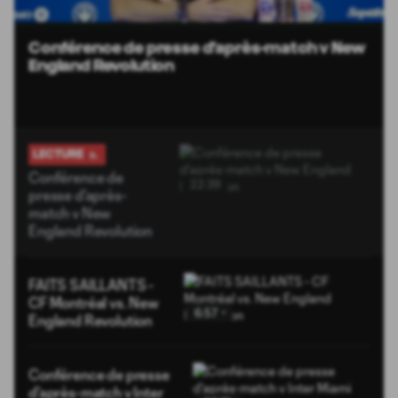
Unmute
Subtitles
Conférence de presse d'après-match v New
England Revolution
LECTURE
Conférence de
22:39
presse d'après-
match v New
England Revolution
FAITS SAILLANTS -
CF Montréal vs. New
6:57
England Revolution
Conférence de presse
d'après-match v Inter