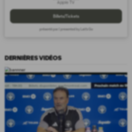
Apple TV
Billets/Tickets
présenté par / presented by Lait's Go
DERNIÈRES VIDÉOS
Loaded
:
3.67%