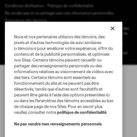
Conditions d'utilisation
Politique de confidentialité
Ne vendez pas et ne partagez pas mes information personnelles.
Paramètres des témoins
@2026 MLS. Le nom et l'écusson Major League Soccer et MLS sont des
marques déposées de Major League Soccer, LLC (“MLS”) protégés par la
Nous et nos partenaires utilisons des témoins, des
loi. Les noms et les logos des différentes équipes de MLS sont des
pixels et d’autres technologies de suivi similaires
marques déposées ou des marques de droit commun de MLS ou sont
utilisées avec l’autorisation ou l'accord tacite préalable de leurs
(« témoins ») pour améliorer votre expérience, offrir du
propriétaires. Toute l’utilisation de leurs noms et logos non-autorisée est
contenu et de la publicité personnalisés, et optimiser
par conséquent prohibée est interdite.
nos Sites. Certains témoins peuvent recueillir ou
partager des renseignements personnels ou des
informations relatives au visionnement de vidéos avec
des tiers. Certains témoins sont essentiels au
fonctionnement du site et ne peuvent pas être
désactivés, tandis que d’autres sont facultatifs et
peuvent être gérés à l’aide des options présentées ici
ou dans les Paramètres des témoins accessibles au bas
de chaque page de nos Sites. Pour en savoir plus,
veuillez consulter notre
politique de confidentialité
.
Ne pas vendre mes renseignements personnels
.