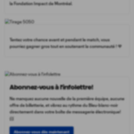
la Fondation Impact de Montréal.
Tentez votre chance avant et pendant le match, vous
pourriez gagner gros tout en soutenant la communauté ! 💙
Abonnez-vous à l'infolettre!
Ne manquez aucune nouvelle de la première équipe, aucune
offre de billetterie, et vibrez au rythme du Bleu-blanc-noir
directement dans votre boîte de messagerie électronique!
📨
Abonnez-vous dès maintenant