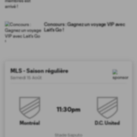
Concours : Gagnez un voyage VIP avec
Lait's Go !
MLS - Saison régulière
Samedi 15 Août
11:30pm
Montréal
D.C. United
Stade Saputo