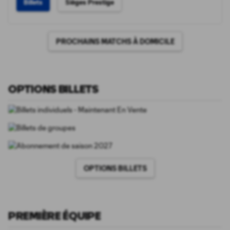
Billets
Sièges Prestige
PROCHAINS MATCHS À DOMICILE
OPTIONS BILLETS
OPTIONS BILLETS
PREMIÈRE ÉQUIPE