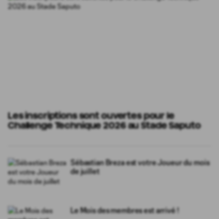
Renommée le 22 août prochain. « Cette
Les inscriptions sont ouvertes pour le
Challenge Technique 2026 au Stade Saputo
Sébastian Breza est votre Joueur du mois
de juillet
Le Mois des membres est arrivé !