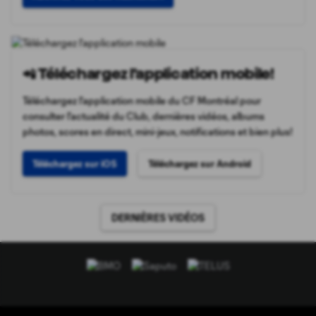
📲 Téléchargez l'application mobile!
Téléchargez l'application mobile du CF Montréal pour
consulter l'actualité du Club, dernières vidéos, albums
photos, scores en direct, mini-jeux, notifications et bien plus!
Téléchargez sur iOS
Téléchargez sur Android
DERNIÈRES VIDÉOS