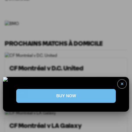
PROCHAINS MATCHS À DOMICILE
CF Montréal v D.C. United
Samedi 15 août 2026 | 19h30 | Stade Saputo | MLS
×
Billets
Sièges Prestige
BUY NOW
CF Montréal v LA Galaxy