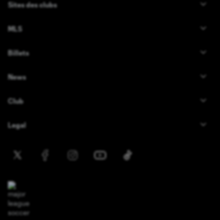
Sites des clubs
MLS
Billets
News
Club
Legal