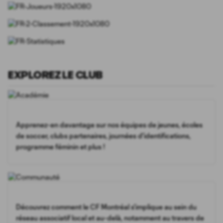
EXPLOREZ LE CLUB
Apprenez-en davantage sur nos équipes de jeunes, écoles
de soccer, clubs partenaires, journées d'identifications,
programme féminin et plus !
Découvrez comment le CF Montréal s'implique au sein du
réseau associatif local et au-delà, notamment au travers de