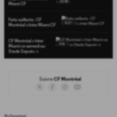
20:18
Miami CF
Faits saillants : CF
6:57
Montréal v Inter Miami CF
CF Montréal v Inter
0:15
Miami ce samedi au
Stade Saputo ⚔️
Suivre 
CF Montréal
Social
accounts
@cfmontreal